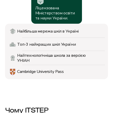
Ліцензована
Міністерством освіти
та науки України.
Найбільша мережа
шкіл в Україні
Топ-3 найкращих
шкіл України
Найтехнологічніша
школа за версією
УНІАН
Cambridge
University Pass
Чому ITSTEP