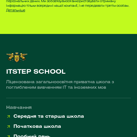
персональних даних. Ми зобов'язуємося використовувати отриману
інформацію тільки всередині нашої компанії, і не передавати третім особам.
Детальніше
ITSTEP SCHOOL
Ліцензована загальноосвітня приватна школа з
поглибленим вивченням ІТ та іноземних мов
Навчання
Середня та старша школа
Початкова школа
Пробний день